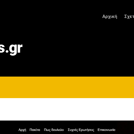
Αρχική
Σχε
s.gr